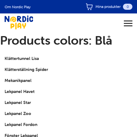
Mina produkter
0
Om Nordic Play
Products colors:
Blå
Klättertunnel Lisa
Klätterställning Spider
Mekanikpanel
Lekpanel Havet
Lekpanel Star
Lekpanel Zoo
Lekpanel Fordon
Fönster Lekpanel