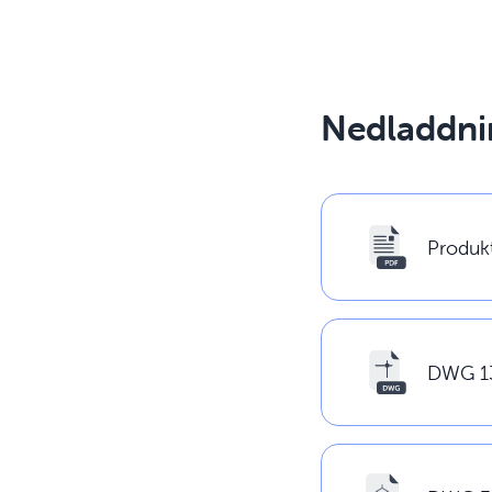
Nedladdni
Produk
DWG 1