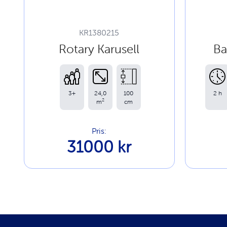
KR1380215
Rotary Karusell
Ba
3+
24,0
100
2 h
2
m
cm
Pris:
31000 kr