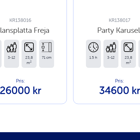
KR138016
KR138017
lansplatta Freja
Party Karusel
3-12
23,8
71 cm
1.5 h
3-12
23,8
2
2
m
m
Pris:
Pris:
26000 kr
34600 k