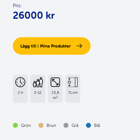
Pris:
26000 kr
2 h
3-12
23,8
71 cm
2
m
Grön
Brun
Grå
Blå