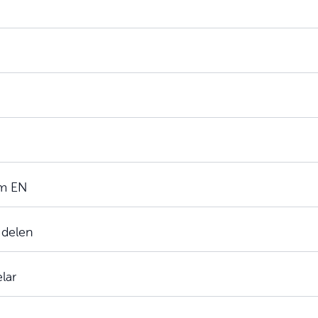
rm EN
 delen
elar