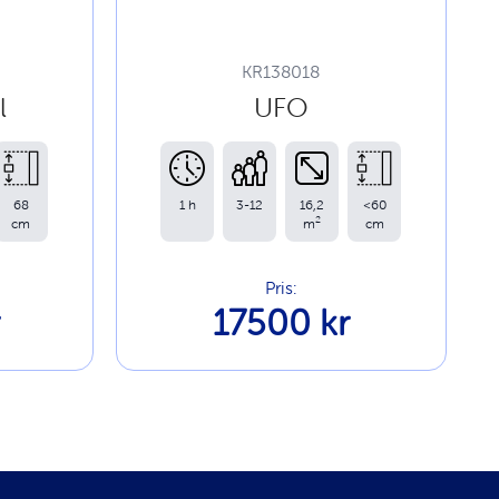
KR138018
l
UFO
68
1 h
3-12
16,2
<60
2
cm
m
cm
Pris:
r
17500 kr