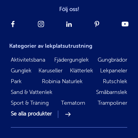
Följ oss!
Kategorier av lekplatsutrustning
Aktivitetsbana
Fjädergunglek
Gungbrädor
Gunglek
Karuseller
Klätterlek
Lekpaneler
Park
Robinia Naturlek
Rutschlek
Sand & Vattenlek
Småbarnslek
Sport & Träning
Tematorn
Trampoliner
Se alla produkter