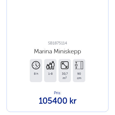
SB1875114
Marina Miniskepp
8 h
1-8
30,7
90
2
m
cm
Pris:
105400 kr