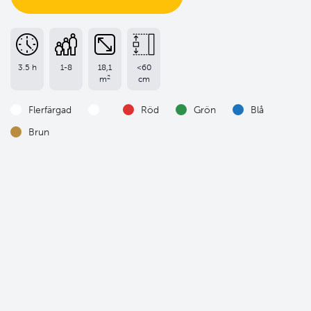
3.5 h
1-8
18,1
<60
2
m
cm
Flerfärgad
Röd
Grön
Blå
Brun