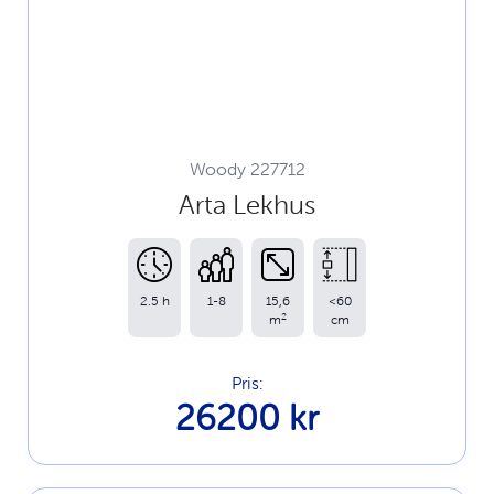
Woody 227712
Arta Lekhus
2.5 h
1-8
15,6
<60
2
m
cm
Pris:
26200 kr