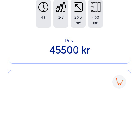
4 h
1-8
20,3
<60
2
m
cm
Pris:
45500 kr