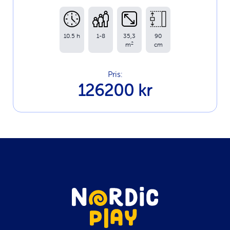
10.5 h
1-8
35,3
90
2
m
cm
Pris:
126200 kr