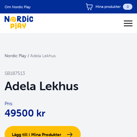
Mina produkter
0
Om Nordic Play
Nordic Play
/
Adela Lekhus
SB187513
Adela Lekhus
Pris:
49500 kr