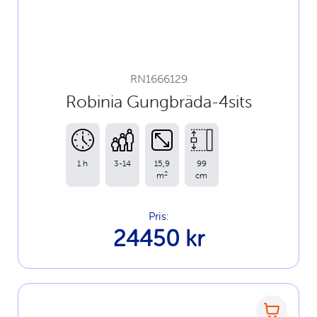
RN1666129
Robinia Gungbräda-4sits
1 h
3-14
15,9
99
2
m
cm
Pris:
24450 kr