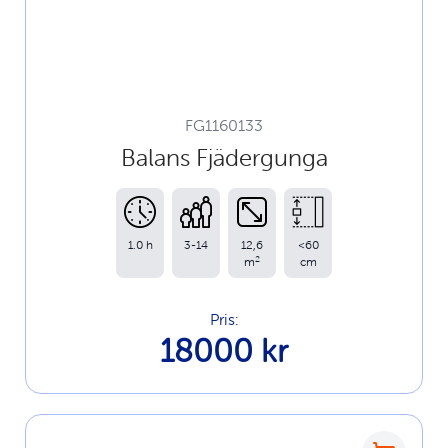
FG1160133
Balans Fjädergunga
1.0 h
3-14
12,6
<60
2
m
cm
Pris:
18000 kr