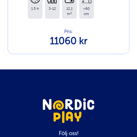
1.5 h
3-12
12,1
<60
2
m
cm
Pris:
11060 kr
Följ oss!