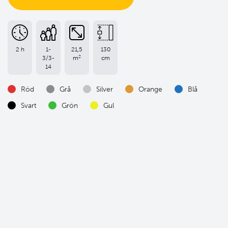
2 h
1-
21,5
130
2
3/3-
m
cm
14
Röd
Grå
Silver
Orange
Blå
Svart
Grön
Gul