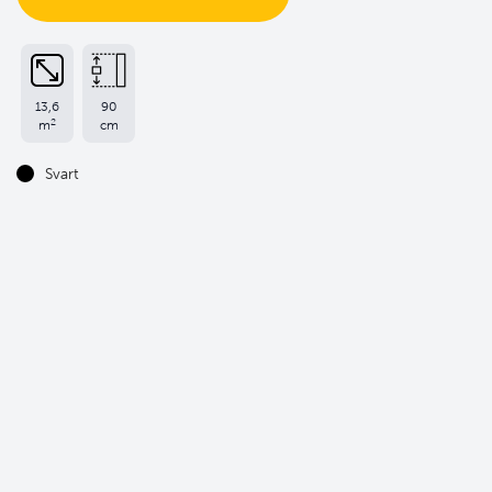
13,6
90
2
m
cm
Svart