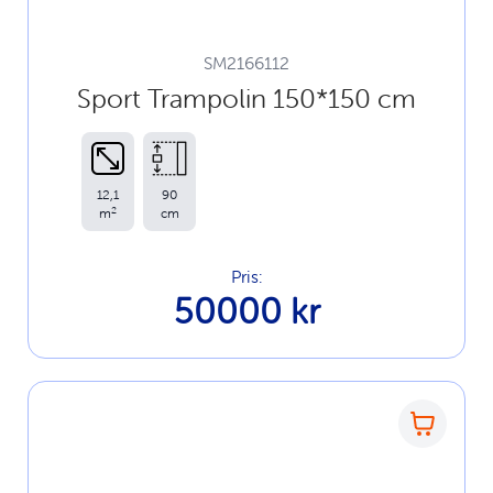
SM2166112
Sport Trampolin 150*150 cm
12,1
90
2
m
cm
Pris:
50000 kr