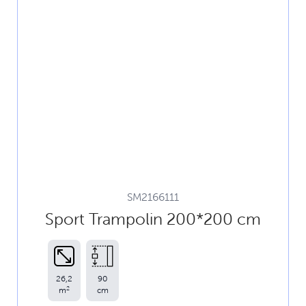
SM2166111
Sport Trampolin 200*200 cm
26,2
90
2
m
cm