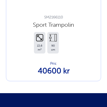
SM2166110
Sport Trampolin
13,6
90
2
m
cm
Pris:
40600 kr