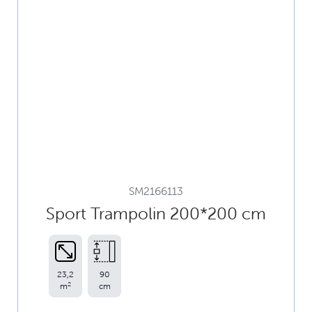
SM2166113
Sport Trampolin 200*200 cm
23,2
90
2
m
cm