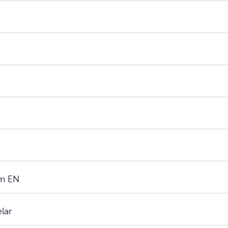
rm EN
elar