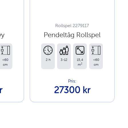
Rollspel 2279117
vy
Pendeltåg Rollspel
<60
2 h
3-12
15,4
<60
2
cm
m
cm
Pris:
r
27300 kr