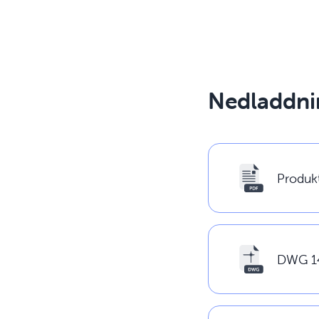
Nedladdni
Produk
DWG 1