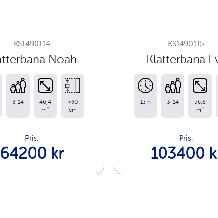
KS1490114
KS1490115
ätterbana Noah
Klätterbana E
3-14
46,4
<60
13 h
3-14
56,8
2
2
m
cm
m
Pris:
Pris:
64200 kr
103400 k