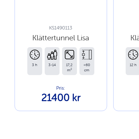
KS1490113
Klättertunnel Lisa
Kl
3 h
3-14
17,2
<60
12 h
2
m
cm
Pris:
21400 kr