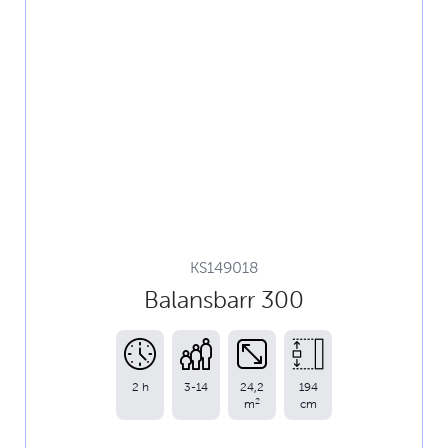
KS149018
Balansbarr 300
2 h
3-14
24,2
194
2
m
cm