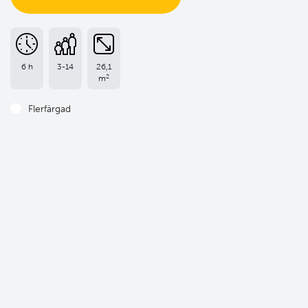
6 h
3-14
26,1
2
m
Flerfärgad