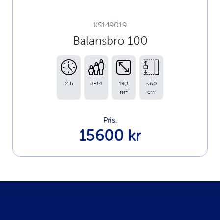
KS149019
Balansbro 100
2 h
3-14
19,1
<60
2
m
cm
Pris:
15600 kr