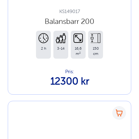
KS149017
Balansbarr 200
2 h
3-14
16,6
150
2
m
cm
Pris:
12300 kr