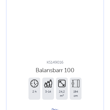
KS149016
Balansbarr 100
2 h
3-14
24,2
194
2
m
cm
Pris: