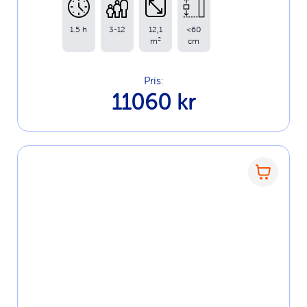
1.5 h
3-12
12,1
<60
2
m
cm
Pris:
11060 kr