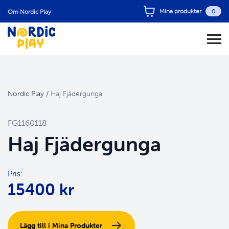
Mina produkter
0
Om Nordic Play
Nordic Play
/
Haj Fjädergunga
FG1160118
Haj Fjädergunga
Pris:
15400 kr