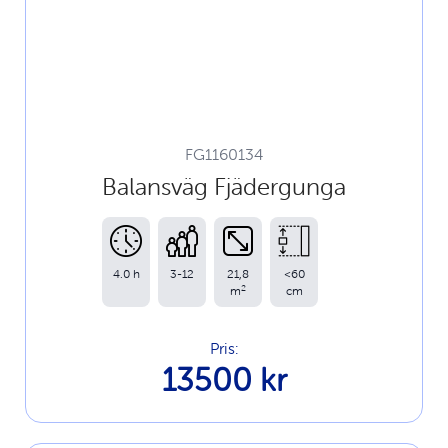
FG1160134
Balansväg Fjädergunga
4.0 h
3-12
21,8
<60
2
m
cm
Pris:
13500 kr