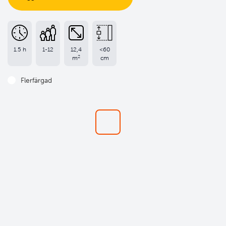
1.5 h
1-12
12,4
<60
2
m
cm
Flerfärgad