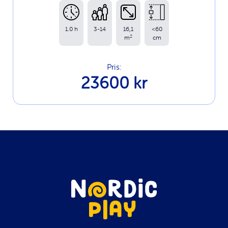
1.0 h
3-14
16,1
<60
2
m
cm
Pris:
23600 kr