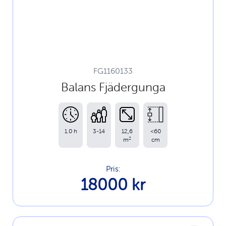
FG1160133
Balans Fjädergunga
1.0 h
3-14
12,6
<60
2
m
cm
Pris:
18000 kr