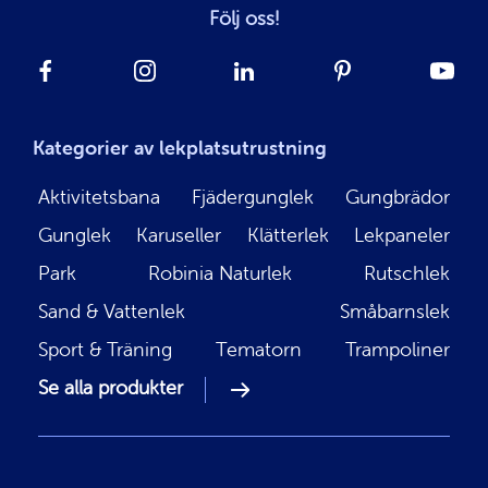
Följ oss!
Kategorier av lekplatsutrustning
Aktivitetsbana
Fjädergunglek
Gungbrädor
Gunglek
Karuseller
Klätterlek
Lekpaneler
Park
Robinia Naturlek
Rutschlek
Sand & Vattenlek
Småbarnslek
Sport & Träning
Tematorn
Trampoliner
Se alla produkter