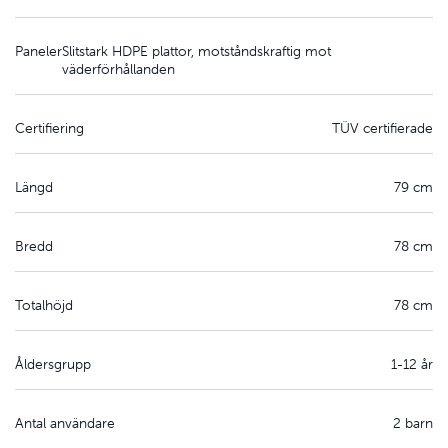
Paneler
Slitstark HDPE plattor, motståndskraftig mot
väderförhållanden
Certifiering
TÜV certifierade
Längd
79 cm
Bredd
78 cm
Totalhöjd
78 cm
Åldersgrupp
1-12 år
Antal användare
2 barn